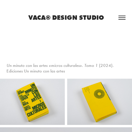
VACA® DESIGN STUDIO
Un minuto con las artes «micros culturales». Tomo 1
(2024).
Ediciones Un minuto con las artes