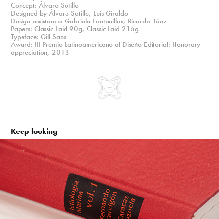
Concept: Álvaro Sotillo
Designed by Álvaro Sotillo, Luis Giraldo
Design assistance: Gabriela Fontanillas, Ricardo Báez
Papers: Classic Laid 90g, Classic Laid 216g
Typeface: Gill Sans
Award: III Premio Latinoamericano al Diseño Editorial: Honorary
appreciation, 2018
Keep looking
Ictiología Marina
1978